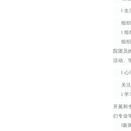
l
生
组
l 
组
院团员
活动、
l 
关注
l 
开展和
们专业
I新