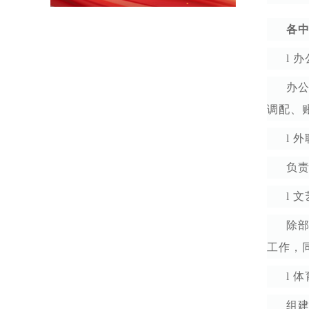
各
l 
办
调配、
l 
负
l 
除
工作，
l 
组