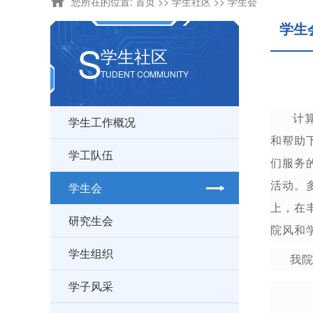
您所在的位置:
首页
>>
学生社区
>>
学生会
学生
S
学生社区
TUDENT COMMUNITY
计
学生工作概况
和帮助
学工队伍
们服务
学生会
活动。
上，在
研究生会
院风和
学生组织
我
学子风采