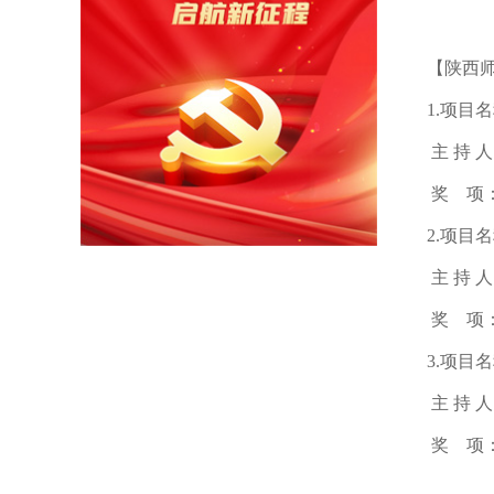
【陕西
1.项目
主
持
人
奖 项
2.项目
主
持
人
奖 项
3.项目
主
持
人
奖 项