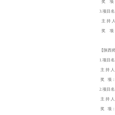
奖 项
3.项
主
持
奖 项
【
陕西
1.项
主
持
人
奖
项：
2.项目
主
持
人
奖
项：