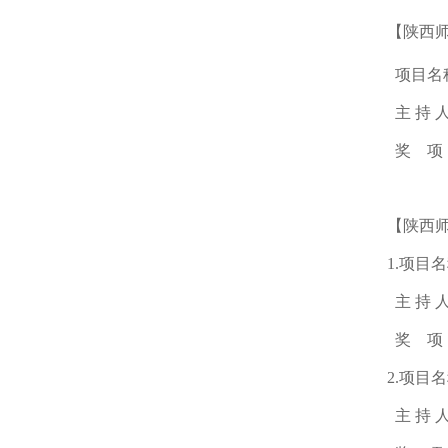
【陕西
项目名
主
持
奖 项
【
陕西
1.项目
主
持
奖 项
2.项
主
持