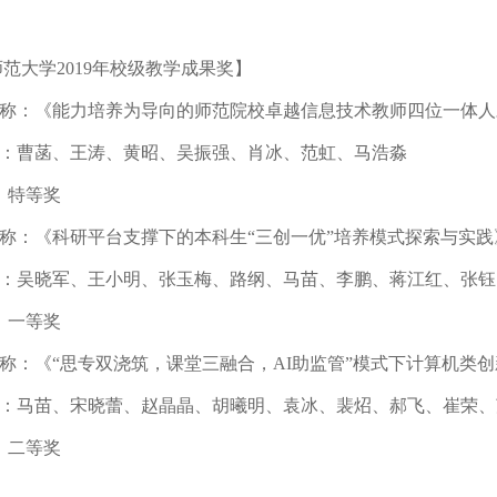
师范大学
2019年校级教学成果奖】
名称：《
能力培养为导向的师范院校卓越信息技术教师四位一体人
：曹菡、王涛、黄昭、吴振强、肖冰、范虹、马浩淼
：特等奖
名称：《
科研平台支撑下的本科生“三创一优”培养模式探索与实践
：吴晓军、王小明、张玉梅、路纲、马苗、李鹏、蒋江红、张钰
：一等奖
名称：《“思专双浇筑，课堂三融合，AI助监管”模式下计算机类
：
马苗、宋晓蕾、赵晶晶、胡曦明、袁冰、裴炤、郝飞、崔荣、
：二等奖