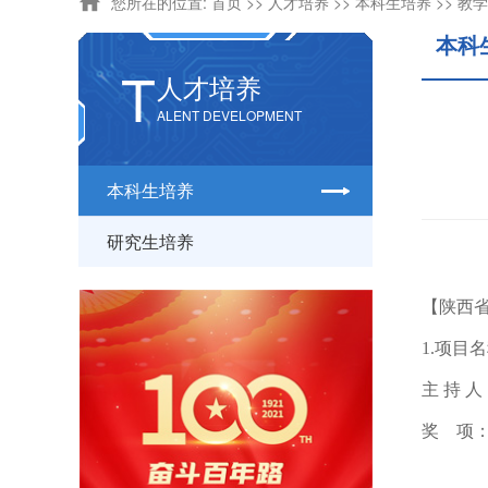
您所在的位置:
首页
>>
人才培养
>>
本科生培养
>>
教学
本科
T
人才培养
ALENT DEVELOPMENT
本科生培养
研究生培养
【陕西
1.项目
主
持
人
奖 项