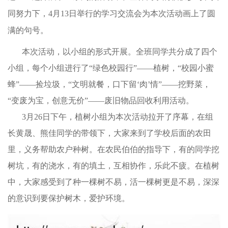
同努力下，
4
月
13
日举行的学习交流会为本次活动画上了圆
满的句号。
本次活动，以小组的形式开展。全班同学共分成了四个
小组，每个小组进行了“绿色校园行”——植树，“校园小蜜
蜂”——捡垃圾，“文明就餐，口下留‘肉’情”——挖野菜，
“变废为宝，创意无价”——废旧物品回收利用活动。
3
月
26
日
下午，植树小组为本次活动拉开了序幕，在组
长黄晟、熊佳同学的带领下，大家来到了学校后面的农田
里，义务帮助农户种树。在农民伯伯的指导下，有的同学挖
树坑，有的浇水，有的填土，互相协作，乐此不疲。在植树
中，大家感受到了种一棵树不易，活一棵树更是不易，深深
的意识到要保护树木，爱护环境。