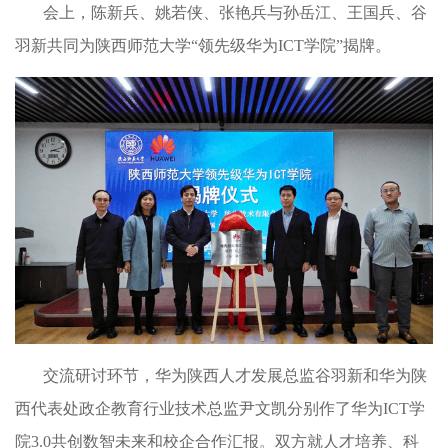
会上，陈新兵、姚若侠、张艳兵与孙岳江、王国兵、谷
羽新共同为陕西师范大学“领先级华为
ICT
学院”揭牌。
交流研讨环节，华为陕西人才发展总监谷羽新和华为陕
西代表处政企教育行业技术总监尹文凯分别作了华为
ICT
学
院
3.0
共创数智未来和校企合作汇报。双方就人才培养、科