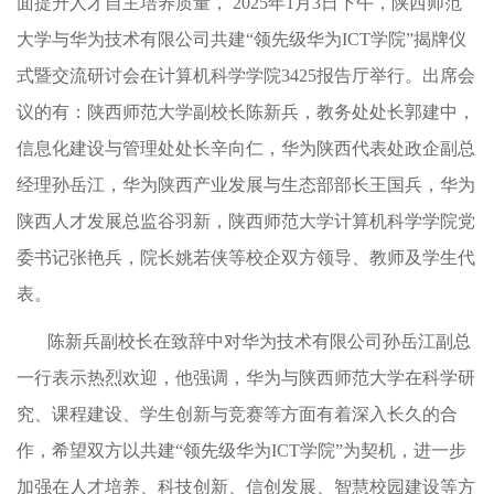
面提升人才自主培养质量，
2025
年
1
月
3
日下午，陕西师范
大学与华为技术有限公司共建“领先级华为
ICT
学院”揭牌仪
式暨交流研讨会在计算机科学学院
3425
报告厅举行。出席会
议的有：陕西师范大学副校长陈新兵，教务处处长郭建中，
信息化建设与管理处处长辛向仁，华为陕西代表处政企副总
经理孙岳江，华为陕西产业发展与生态部部长王国兵，华为
陕西人才发展总监谷羽新，陕西师范大学计算机科学学院党
委书记张艳兵，院长姚若侠等校企双方领导、教师及学生代
表。
陈新兵副校长在致辞中对华为技术有限公司孙岳江副总
一行表示热烈欢迎，他强调，华为与陕西师范大学在科学研
究、课程建设、学生创新与竞赛等方面有着深入长久的合
作，希望双方以共建“领先级华为
ICT
学院”为契机，进一步
加强在人才培养、科技创新、信创发展、智慧校园建设等方