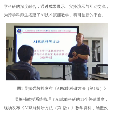
学科研的深度融合，通过成果展示、实操演示与互动交流，
为跨学科师生搭建了
AI
技术赋能教学、科研创新的平台。
图
1
吴振强教授发布《
AI
赋能科研方法（第
1
版）》
吴振强教授系统梳理了
AI
赋能科研的
11
个关键维度，
现场发布《
AI
赋能科研方法（第
1
版）》教学资料，涵盖效